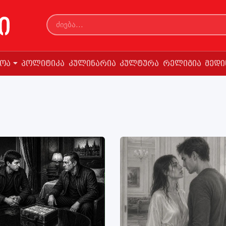
სოა
პოლიტიკა
კულინარია
კულტურა
რელიგია
მედი