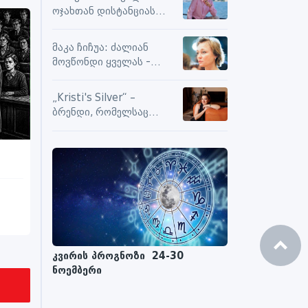
სიამოვნების მიღებას და
ოჯახთან დისტანციას
მოქმედებს თუ არა მასზე
ვიცავ. უკვე წლებია, ასე
ნეგატიური კომენტარები
გრძელდება
მაკა ჩიჩუა: ძალიან
მოვწონდი ყველას -
საზღვრებს შიგნით თუ
გარეთ
„Kristi's Silver“ –
ბრენდი, რომელსაც
ენდობიან
კვირის პროგნოზი 24-30
ნოემბერი