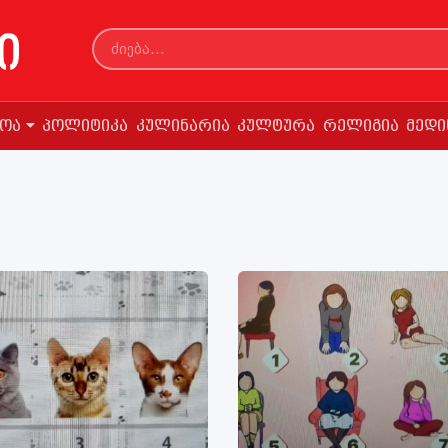
სოა
პოლიტიკა
კულინარია
კულტურა
რელიგია
მედი