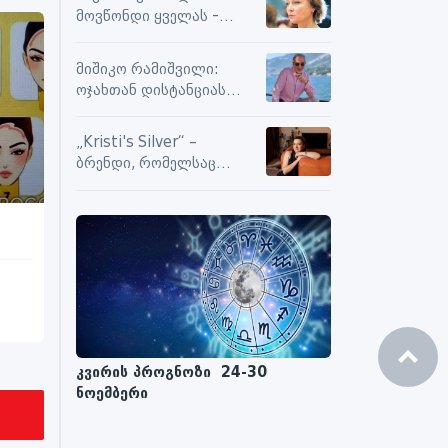
სიამოვნების მიღებას და
მოვწონდი ყველას -
მოქმედებს თუ არა მასზე
საზღვრებს შიგნით თუ
ნეგატიური კომენტარები
გარეთ
მიშიკო რამიშვილი:
ოჯახთან დისტანციას
ვიცავ. უკვე წლებია, ასე
გრძელდება
„Kristi's Silver“ –
ბრენდი, რომელსაც
ენდობიან
კვირის პროგნოზი 24-30
ნოემბერი