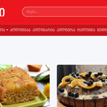
სოა
პოლიტიკა
კულინარია
კულტურა
რელიგია
მედი