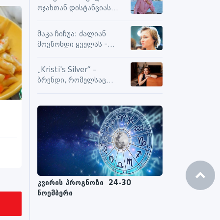
სიამოვნების მიღებას და
ოჯახთან დისტანციას
მოქმედებს თუ არა მასზე
ვიცავ. უკვე წლებია, ასე
ნეგატიური კომენტარები
გრძელდება
მაკა ჩიჩუა: ძალიან
მოვწონდი ყველას -
საზღვრებს შიგნით თუ
გარეთ
„Kristi's Silver“ –
ბრენდი, რომელსაც
ენდობიან
კვირის პროგნოზი 24-30
ნოემბერი