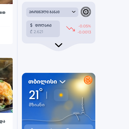
რით
 და