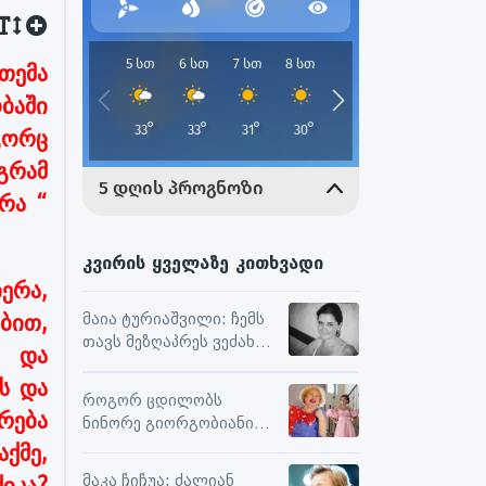
თემა
ბაში
გორც
გრამ
რა “
კვირის ყველაზე კითხვადი
ერა,
ბით,
მაია ტურიაშვილი: ჩემს
თავს მეზღაპრეს ვეძახი,
ა და
ეს მეხმარება
ს და
ურთიერთობებსა და
როგორ ცდილობს
შემოქმედებით
ვრება
ნინორე გიორგობიანი
მუშაობაში
ცხოვრებისგან
ქმე,
მაქსიმალური
მაკა ჩიჩუა: ძალიან
იკა?