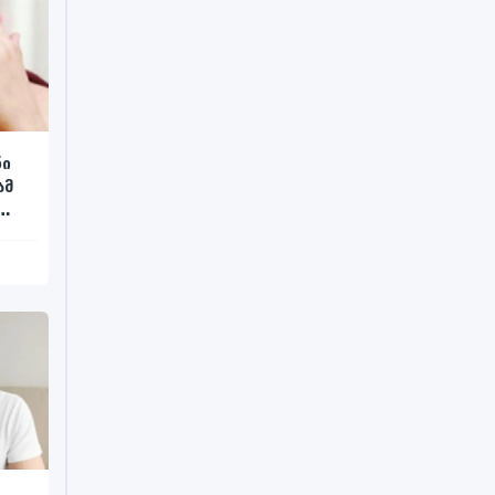
ნი
ამ