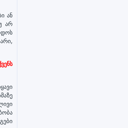
ბი ან
უ არ
რდოს
არი,
ვენს
ყავი
იმაზე
ლივი
ბობა
გები