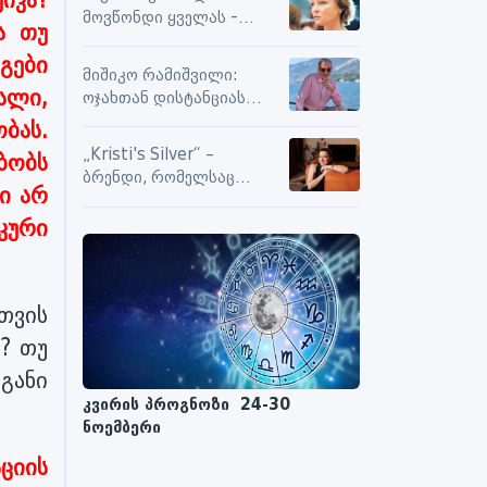
სიამოვნების მიღებას და
მოვწონდი ყველას -
ა თუ
მოქმედებს თუ არა მასზე
საზღვრებს შიგნით თუ
ნეგატიური კომენტარები
გები
გარეთ
მიშიკო რამიშვილი:
ალი,
ოჯახთან დისტანციას
ვიცავ. უკვე წლებია, ასე
ბას.
გრძელდება
„Kristi's Silver“ –
ბობს
ბრენდი, რომელსაც
ი არ
ენდობიან
კური
თვის
? თუ
განი
კვირის პროგნოზი 24-30
ნოემბერი
ციის