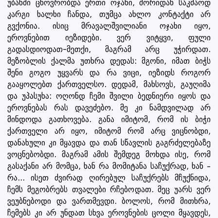
უბანში ცხოვრობდა ერთი ოჯახი, შორიდან საკმაოდ
კარგი ხალხი ჩანდა, თუმცა ახლო კონტაქტი არ
გვქონია. ისიც მრავალშვილიანი ოჯახი იყო,
ეროვნებით იეზიდები. ვერ ვიტყვი, ფული
გადასდიოდათ-მეთქი, მაგრამ არც უჭირდათ.
მეზობლის ქალმა უთხრა დედას: მგონი, იმათ ბიჭს
შენი გოგო უყვარს და რა ვიცი, იეზიდს როგორ
გააყოლებთ ქართველსო. დედამ, მახსოვს, გაუღიმა
და უპასუხა: ოღონდ ჩემი შვილი ბედნიერი იყოს და
ეროვნებას რას დავეძებო. მე კი ნამდვილად არ
მინდოდა გათხოვება. განა იმიტომ, რომ ის ბიჭი
ქართველი არ იყო, იმიტომ რომ არც ვიცნობდი,
დანახული კი მყავდა და თან სწავლის გაგრძელებაზე
ვოცნებობდი. მაგრამ ამის შემდეგ მოხდა ისე, რომ
გასაქანი არ მომცა, ხან რა მომიტანა საჩუქრად, ხან –
რა... ისეთ ძვირად ღირებულ საჩუქრებს მჩუქნიდა,
ჩემს მეგობრებს თვალები რჩებოდათ. მეც უარს ვერ
ვეუბნებოდი და ვართმევდი. ბოლოს, რომ მითხრა,
ჩემებს კი არ უნდათ სხვა ეროვნების ცოლი მყავდეს,