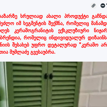
ბაზარზე სრულიად ახალი პროდუქტი გაჩნდ
ეძლო იმ სეგმენტის შექმნა, რომელიც მანამდ
ღეს კერამოგრანიტის ექსკლუზიური ნიჟარ
 ბრენდია, რომელიც ინდივიდუალურ დიზაინს
პანიის შესახებ უფრო დეტალურად "კერამო არ
ია მუმლაძე გვესაუბრა.