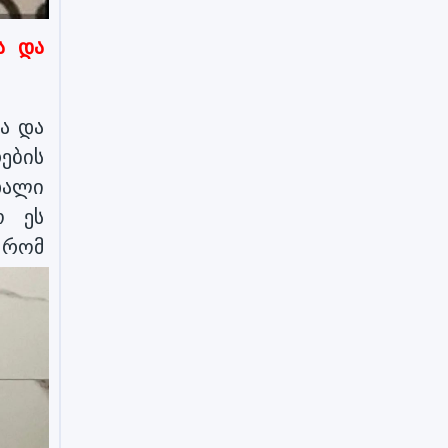
ა და
ა და
ების
ხალი
ო ეს
მ