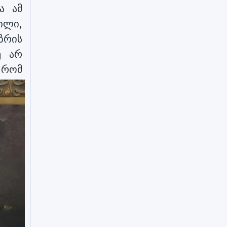
ა ამ
ილი,
ზრის
ე არ
ომ