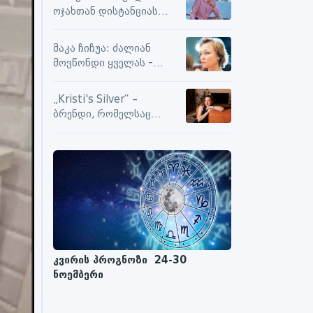
სიამოვნების მიღებას და
ოჯახთან დისტანციას
მოქმედებს თუ არა მასზე
ვიცავ. უკვე წლებია, ასე
ნეგატიური კომენტარები
გრძელდება
მაკა ჩიჩუა: ძალიან
მოვწონდი ყველას -
საზღვრებს შიგნით თუ
გარეთ
„Kristi's Silver“ –
ბრენდი, რომელსაც
ენდობიან
კვირის პროგნოზი 24-30
ნოემბერი