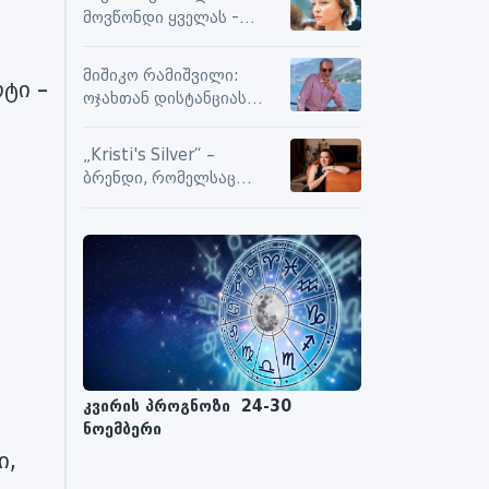
სიამოვნების მიღებას და
მოვწონდი ყველას -
მოქმედებს თუ არა მასზე
საზღვრებს შიგნით თუ
ნეგატიური კომენტარები
გარეთ
მიშიკო რამიშვილი:
ოტი –
ოჯახთან დისტანციას
ვიცავ. უკვე წლებია, ასე
გრძელდება
„Kristi's Silver“ –
ბრენდი, რომელსაც
ენდობიან
კვირის პროგნოზი 24-30
ნოემბერი
ი,