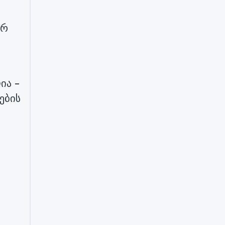
არ
ია –
ების