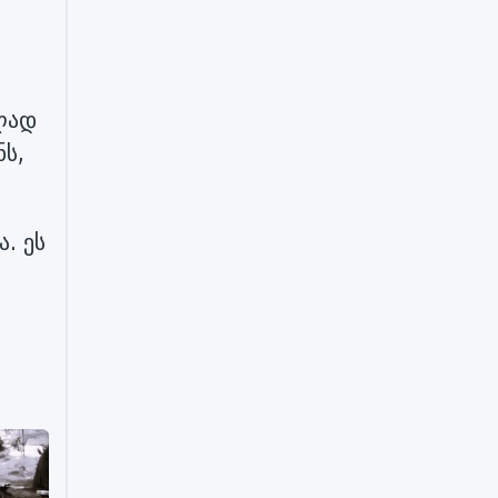
ულად
ს,
. ეს