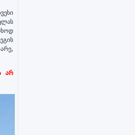
ვესი
ელას
თხოდ
ეგის
არე,
ა არ