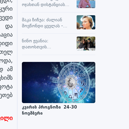
სიამოვნების მიღებას და
ოჯახთან დისტანციას
კური
მოქმედებს თუ არა მასზე
ვიცავ. უკვე წლებია, ასე
ნეგატიური კომენტარები
ვედი
გრძელდება
მაკა ჩიჩუა: ძალიან
ა და
მოვწონდი ყველას -
საზღვრებს შიგნით თუ
აცია
გარეთ
ნინო ჟვანია:
დიდი
დათოსთვის
მთელ
ერთადერთი
მესაიდუმლე ვარ
ოდა,
დ ამ
ხიმს
ცოტა
ეთებ
კვირის პროგნოზი 24-30
ნოემბერი
ფილი