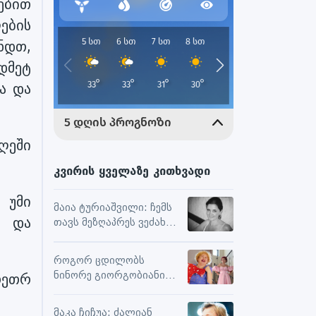
ებით
ების
ენდთ,
დმეტ
ა და
ღეში
კვირის ყველაზე კითხვადი
 უმი
მაია ტურიაშვილი: ჩემს
ს და
თავს მეზღაპრეს ვეძახი,
ეს მეხმარება
ურთიერთობებსა და
როგორ ცდილობს
შემოქმედებით
ნინორე გიორგობიანი
თეთრ
მუშაობაში
ცხოვრებისგან
მაქსიმალური
მაკა ჩიჩუა: ძალიან