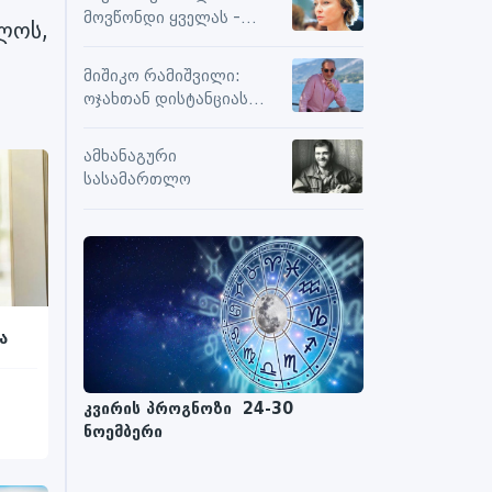
სიამოვნების მიღებას და
მოვწონდი ყველას -
ლოს,
მოქმედებს თუ არა მასზე
საზღვრებს შიგნით თუ
ნეგატიური კომენტარები
გარეთ
მიშიკო რამიშვილი:
ოჯახთან დისტანციას
ვიცავ. უკვე წლებია, ასე
გრძელდება
ამხანაგური
სასამართლო
ა
კვირის პროგნოზი 24-30
ნოემბერი