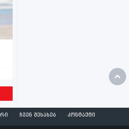
ᲐᲠᲘ
ᲩᲕᲔᲜ ᲨᲔᲡᲐᲮᲔᲑ
ᲙᲝᲜᲢᲐᲥᲢᲘ