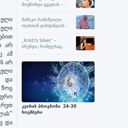
სიამოვნების მიღებას და
მოვწონდი ყველას -
მოქმედებს თუ არა მასზე
საზღვრებს შიგნით თუ
ნეგატიური კომენტარები
გარეთ
ული
მიშიკო რამიშვილი:
ოჯახთან დისტანციას
იული
ვიცავ. უკვე წლებია, ასე
ებით
გრძელდება
„Kristi's Silver“ –
ი არ
ბრენდი, რომელსაც
ც ამ
ენდობიან
ს არ
ეული
დ და
 ზოგ
უფრო
გრეთ
კვირის პროგნოზი 24-30
ნოემბერი
ლას“
ც და