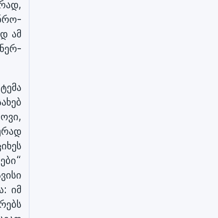
რად,
ნრო-
დ ამ
ნერ-
სტემა
ახებ
ოვი,
ურად
იხეს
ები“
ვისი
: იმ
რებს