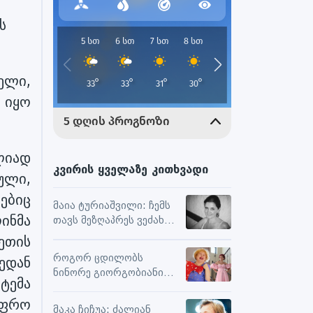
ს
ელი,
 იყო
ლიად
კვირის ყველაზე კითხვადი
ული,
ებიც
მაია ტურიაშვილი: ჩემს
ინმა
თავს მეზღაპრეს ვეძახი,
ეს მეხმარება
ეთის
ურთიერთობებსა და
როგორ ცდილობს
ქედან
შემოქმედებით
ნინორე გიორგობიანი
მუშაობაში
ტემა
ცხოვრებისგან
უფრო
მაქსიმალური
მაკა ჩიჩუა: ძალიან