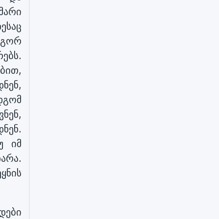
მარი
ესაც
ოგორ
ებს.
ბით,
ნენ,
დგომ
ნენ,
ნენ.
უ იმ
არა.
ყნის
დები