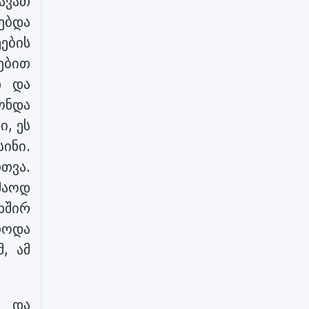
ავათ
ებდა
ების
ტებით
ნ და
ონდა
, ეს
ინი.
თვა.
მაოდ
 ხშირ
როდა
, ამ
ა და