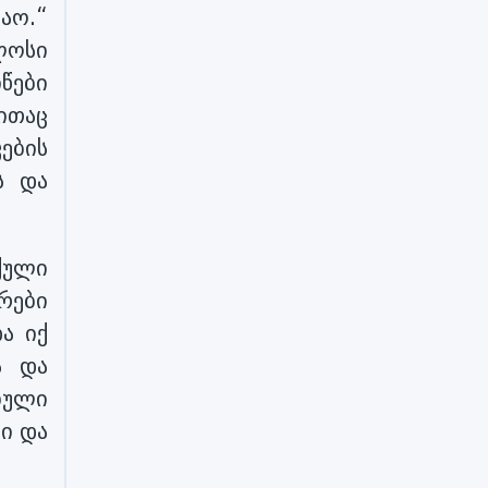
აო.“
ლოსი
წები
ითაც
ების
ს და
ქული
რები
ა იქ
ა და
ბული
ი და