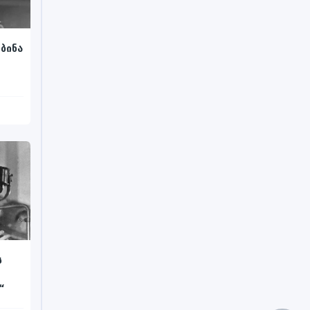
ბინა
ს
“