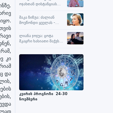
სიამოვნების მიღებას და
ოჯახთან დისტანციას
ნზე.
მოქმედებს თუ არა მასზე
ვიცავ. უკვე წლებია, ასე
ნეგატიური კომენტარები
ხრივ
გრძელდება
მაკა ჩიჩუა: ძალიან
იყო.
მოვწონდი ყველას -
სთვის
საზღვრებს შიგნით თუ
გარეთ
რავი
ლიანა ჯოჯუა: ცოტა
მკაცრი ხასიათი მაქვს
ნენ,
და ძალიან რბილი
რამ,
მამაკაცი გვერდით არ
მომიხდებოდა
ვ კი
რიამ
ეც და
ილის,
ების
კვირის პროგნოზი 24-30
ბის,
ნოემბერი
ევდა
ულად