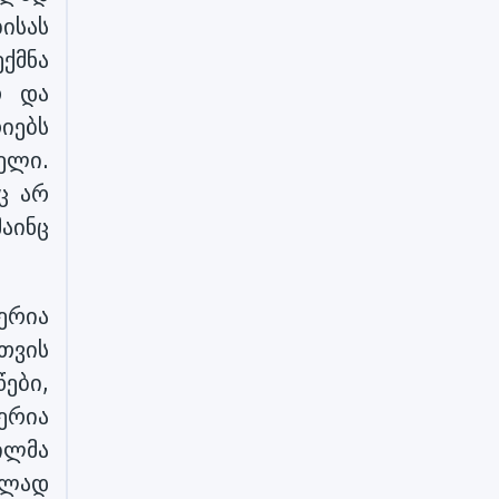
ისას
ქმნა
თ და
იებს
ელი.
ც არ
აინც
ერია
თვის
ები,
ერია
დილმა
ილად