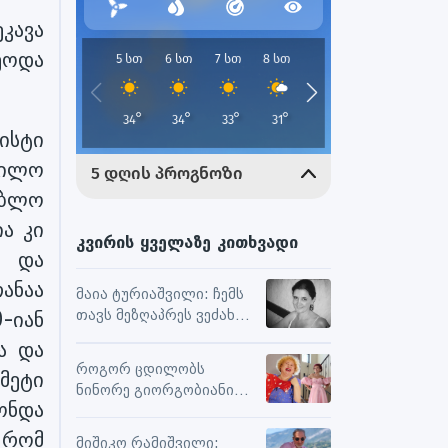
კავა
ეოდა
ისტი
ვდილო
ობლო
ია კი
კვირის ყველაზე კითხვადი
ა და
ანაა
მაია ტურიაშვილი: ჩემს
თავს მეზღაპრეს ვეძახი,
-იან
ეს მეხმარება
ა და
ურთიერთობებსა და
როგორ ცდილობს
მეტი
შემოქმედებით
ნინორე გიორგობიანი
მუშაობაში
ონდა
ცხოვრებისგან
მაქსიმალური
 რომ
მიშიკო რამიშვილი: