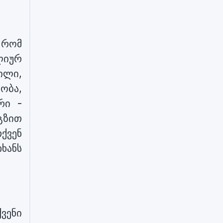
 რომ
ლიურ
ილი,
ობა,
რი -
გზით
ქვენ
ხანს
ვენი