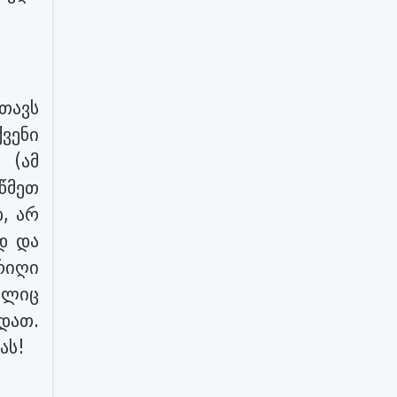
 თავს
ქვენი
 (ამ
წმეთ
დ, არ
დ და
რიღი
ელიც
დათ.
ას!