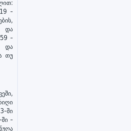
ლით:
19 -
ბის,
ა და
59 -
ა და
ა თუ
ეში,
რიღი
3-ში
ში -
ნუღა