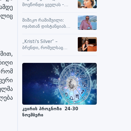
სიამოვნების მიღებას და
მოვწონდი ყველას -
ამდე
მოქმედებს თუ არა მასზე
საზღვრებს შიგნით თუ
ნეგატიური კომენტარები
ელიც
გარეთ
მიშიკო რამიშვილი:
ოჯახთან დისტანციას
ვიცავ. უკვე წლებია, ასე
გრძელდება
„Kristi's Silver“ –
ბრენდი, რომელსაც
მით,
ენდობიან
რიღი
 რომ
ფერი
ულმა
ილება
კვირის პროგნოზი 24-30
ნოემბერი