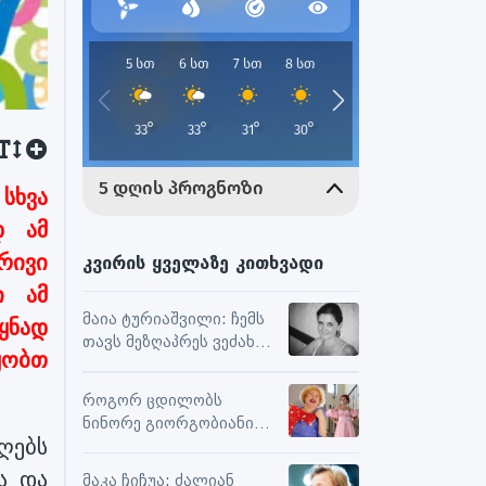
სხვა
დ ამ
რივი
კვირის ყველაზე კითხვადი
ი ამ
მაია ტურიაშვილი: ჩემს
ყნად
თავს მეზღაპრეს ვეძახი,
ყობთ
ეს მეხმარება
ურთიერთობებსა და
როგორ ცდილობს
შემოქმედებით
ნინორე გიორგობიანი
მუშაობაში
ღებს
ცხოვრებისგან
მაქსიმალური
ა და
მაკა ჩიჩუა: ძალიან