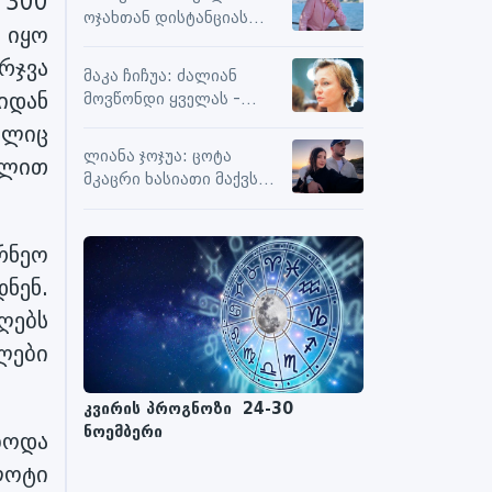
 300
სიამოვნების მიღებას და
ოჯახთან დისტანციას
მოქმედებს თუ არა მასზე
 იყო
ვიცავ. უკვე წლებია, ასე
ნეგატიური კომენტარები
რჯვა
გრძელდება
მაკა ჩიჩუა: ძალიან
იდან
მოვწონდი ყველას -
საზღვრებს შიგნით თუ
ელიც
გარეთ
ლიანა ჯოჯუა: ცოტა
ყლით
მკაცრი ხასიათი მაქვს
და ძალიან რბილი
მამაკაცი გვერდით არ
მომიხდებოდა
რნეო
ნენ.
აღებს
ულები
კვირის პროგნოზი 24-30
ნოემბერი
ბოდა
ლოტი