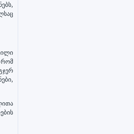
ებს,
ლსაც
ვილი
 რომ
გჯერ
ები,
ლითა
ების