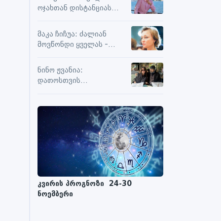
სიამოვნების მიღებას და
ოჯახთან დისტანციას
მოქმედებს თუ არა მასზე
ვიცავ. უკვე წლებია, ასე
ნეგატიური კომენტარები
გრძელდება
მაკა ჩიჩუა: ძალიან
მოვწონდი ყველას -
საზღვრებს შიგნით თუ
გარეთ
ნინო ჟვანია:
დათოსთვის
ერთადერთი
მესაიდუმლე ვარ
კვირის პროგნოზი 24-30
ნოემბერი