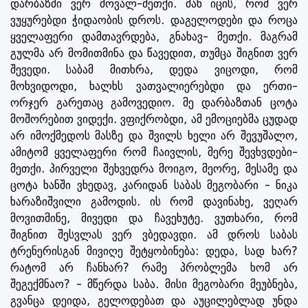
დარბაზში ვერ მოვალ-მეთქი. მან იცის, რომ ვერ
ვუყურებდი ჭიდაობის დროს. დაგელოდები და როცა
ყველაფერი დამთავრდება, გნახავ- მეთქი. მაგრამ
გულმა არ მომითმინა და წავედით, თუმცა შიგნით ვერ
შევედი. საბამ მითხრა, დედა ვიცოდი, რომ
მოხვიდოდი, ხალხს ვათვალიერებდი და ერთი-
ორჯერ გარეთაც გამოვედიო. მე დარბაზთან ცოტა
მოშორებით ვიდექი. ვფიქრობდი, ამ ემოციებმა ცუდად
არ იმოქმედოს მასზე და შვილს ხელი არ შევუშალო,
ამიტომ ყველაფერი რომ ჩაივლის, მერე შევხვდები-
მეთქი. პირველი შეხვედრა მოიგო, მეორე, მესამე და
ცოტა ხანში ვხედავ, კარიდან საბას მეგობარი - ნიკა
ხარაზიშვილი გამოდის. ის რომ დავინახე, ვეღარ
მოვითმინე, მივედი და ჩავეხუტე. ვუთხარი, რომ
შიგნით შესვლას ვერ ვბედავდი. ამ დროს საბას
ტრენერისგან მივიღე შეტყობინება: დედა, სად ხარ?
რატომ არ ჩანხარ? რამე პრობლემა ხომ არ
შეგექმნაო? - მწერდა საბა. მისი მეგობარი მეუბნება,
გვანცა დეიდა, გელოდებათ და აუცილებლად უნდა