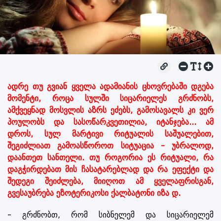
ადრე თუ გვიან ყველა ადამიანის ცხოვრებაში დგება
მომენტი, როცა სულში სიცარიელეს გრძნობს,
ამქვეყნად მოსვლის აზრს ეძებს, გამოსავალს კი ვერ
პოულობს და სასოწარკვეთილია, იტანჯება... ამ
დროს, სულ მარტივი რიტუალის საშუალებით,
შეგიძლიათ გამოასწოროთ სიტუაცია - უბრალოდ,
დაანთეთ სანთელი. თუ როგორია ეს რიტუალი, რა
დაგჭირდებათ მის ჩასატარებლად და რა ეფექტი და
შედეგი შეიძლება, მიიღოთ ამ ყველაფრისგან,
გვესაუბრება ეზოტერიკოსი ქალბატონი იზა დ.
- გრძნობთ, რომ სიბნელემ და სიცარიელემ