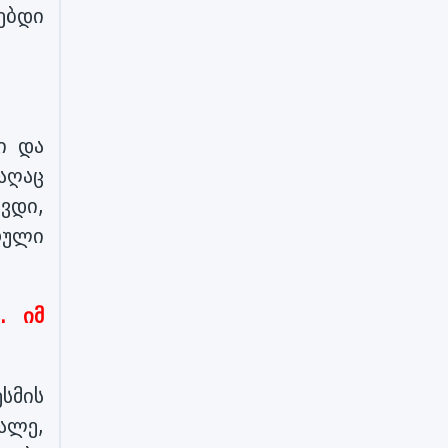
ვებდი
ი და
აღაც
ვდი,
რული
. იმ
სმის
ვალე,