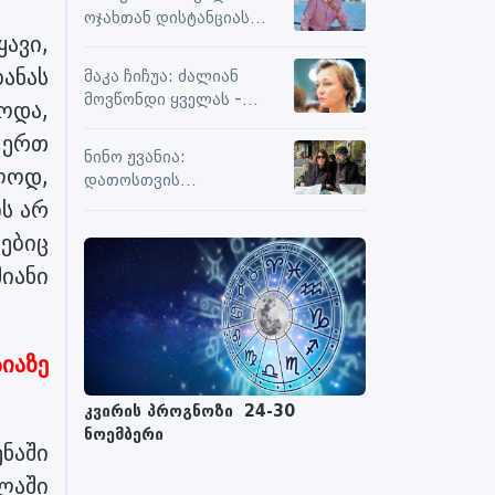
სიამოვნების მიღებას და
ოჯახთან დისტანციას
მოქმედებს თუ არა მასზე
ყავი,
ვიცავ. უკვე წლებია, ასე
ნეგატიური კომენტარები
გრძელდება
ბანას
მაკა ჩიჩუა: ძალიან
მოვწონდი ყველას -
ოდა,
საზღვრებს შიგნით თუ
 ერთ
გარეთ
ნინო ჟვანია:
ალოდ,
დათოსთვის
ერთადერთი
ბს არ
მესაიდუმლე ვარ
ებიც
მიანი
იაზე
კვირის პროგნოზი 24-30
ნოემბერი
ნაში
ლაში