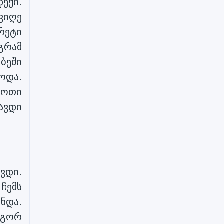
დექი.
ვიღე
რეტი
გრამ
ბეში
ოდა.
როთი
ავდი
ვდი.
ჩემს
ნდა.
როგორ