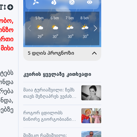
ობო,
ონზო
 ერთი
მისი
ტებს
კვირის ყველაზე კითხვადი
ქონდა
რება
მაია ტურიაშვილი: ჩემს
თავს მეზღაპრეს ვეძახი,
ნდა,
ეს მეხმარება
ებზე
ურთიერთობებსა და
როგორ ცდილობს
შემოქმედებით
ნინორე გიორგობიანი
მუშაობაში
ცხოვრებისგან
მაქსიმალური
მიშიკო რამიშვილი: