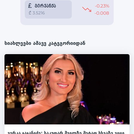
სიახლეები ამავე კატეგორიიდან
ვერკა ჯაჯანიძე: საკუთარ შვილზე მეტად სხვაზე ვიცი