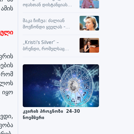
სიამოვნების მიღებას და
ოჯახთან დისტანციას
 ამის
მოქმედებს თუ არა მასზე
ვიცავ. უკვე წლებია, ასე
ნეგატიური კომენტარები
გრძელდება
მაკა ჩიჩუა: ძალიან
მოვწონდი ყველას -
ეული
საზღვრებს შიგნით თუ
გარეთ
„Kristi's Silver“ –
ბრენდი, რომელსაც
ფრის
ენდობიან
ების
 რომ
ელოს
 იყო
კვირის პროგნოზი 24-30
ვდი,
ნოემბერი
ვობა