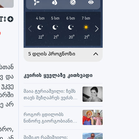
ი
სთან
კვირის ყველაზე კითხვადი
ვ და
უკვე
მაია ტურიაშვილი: ჩემს
მარში
თავს მეზღაპრეს ვეძახი,
ე არ
ეს მეხმარება
ურთიერთობებსა და
როგორ ცდილობს
შემოქმედებით
ნინორე გიორგობიანი
მუშაობაში
ცხოვრებისგან
არო,
მაქსიმალური
ი ან
მიშიკო რამიშვილი: