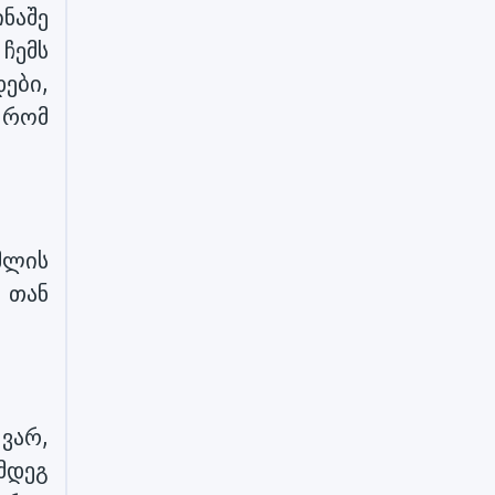
ინაშე
ჩემს
დები,
, რომ
ხმლის
 თან
ვარ,
ემდეგ