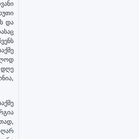
ოვანი
ხუთი
ვს და
რასაც
ვენს
აქმე
ოლოდ
 დღე
ნია,
აქმე
რგია
თად,
 აღარ