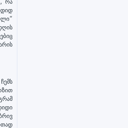
, რა
 დიდ
ული“
დღის
ეებიც
 არის
 ჩემს
ოზით
გრამ
დიდი
ბრივ
რთად