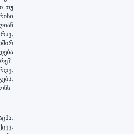
ი თუ
რისი
ლიან
რავ,
ხშირ
დება
რე?!
რდე,
ებს,
ონს.
ცმა.
ცევ.