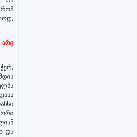
ს არ
 რომ
ლოდ,
 არც
ჭერ,
მდის
ულმა
დანა
ანსი
წორი
ლიან
ი და