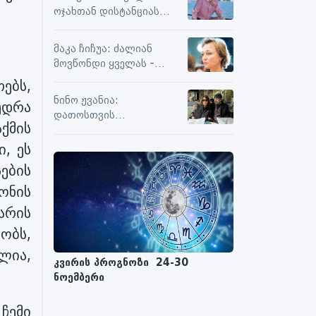
სიამოვნების მიღებას და
ოჯახთან დისტანციას
მოქმედებს თუ არა მასზე
ვიცავ. უკვე წლებია, ასე
ნეგატიური კომენტარები
გრძელდება
მაკა ჩიჩუა: ძალიან
მოვწონდი ყველას -
საზღვრებს შიგნით თუ
ებს,
გარეთ
ნინო ჟვანია:
ედრა
დათოსთვის
ქმის
ერთადერთი
მესაიდუმლე ვარ
ი, ეს
ების
ონის
არის
ობს,
ლია,
კვირის პროგნოზი 24-30
ნოემბერი
 ჩემი