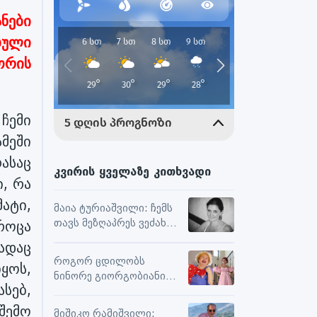
ნები
ბული
ორის
ჩემი
მეში
ასაც
კვირის ყველაზე კითხვადი
ი, რა
ატი,
მაია ტურიაშვილი: ჩემს
თავს მეზღაპრეს ვეძახი,
როცა
ეს მეხმარება
ადაც
ურთიერთობებსა და
როგორ ცდილობს
ყოს,
შემოქმედებით
ნინორე გიორგობიანი
მუშაობაში
სებ,
ცხოვრებისგან
მაქსიმალური
შემო
მიშიკო რამიშვილი: