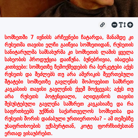
სომხეთში 7 ივნისს არჩევნები ჩატარდა, მანამდე კი
რუსეთმა თავისი ელჩი გაიწვია სომხეთიდან, რუსეთის
სანიტარულმა სამსახურმა კი სომხეთის ლამის ყველა
სახეობის პროდუქცია დაიწუნა. ბუნებრივია, იბადება
კითხვები: სომხეთზე ზემოქმედების რა ბერკეტები აქვს
რუსეთს და შეძლებს თუ არა ამერიკის შეერთებული
შტატები სომხეთზე გავლენის მოპოვებით სამხრეთ
კავკასიის თავისი გავლენის ქვეშ მოქცევას; აქვს თუ
არა რუსეთს პოტენციალი, აღიდგინოს თავისი
შესუსტებული გავლენა სამხრეთ კავკასიაზე და რა
საფრთხეებს უქმნის საქართველოს სომხეთსა და
რუსეთს შორის დაძაბული ურთიერთობა? – ამ თემებზე
უსაფრთხოების ექსპერტთან, კოტე ფორჩხიძესთან
ერთად ვისაუბრებთ.