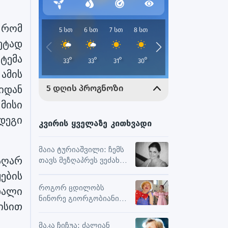
 რომ
ეტად
ტემა
 ამის
იდან
მისი
დეგი
კვირის ყველაზე კითხვადი
მაია ტურიაშვილი: ჩემს
აღარ
თავს მეზღაპრეს ვეძახი,
ეს მეხმარება
ების
ურთიერთობებსა და
როგორ ცდილობს
ხალი
შემოქმედებით
ნინორე გიორგობიანი
მუშაობაში
ისით
ცხოვრებისგან
მაქსიმალური
მაკა ჩიჩუა: ძალიან