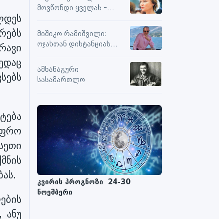
სიამოვნების მიღებას და
მოვწონდი ყველას -
მოქმედებს თუ არა მასზე
ლდეს
საზღვრებს შიგნით თუ
ნეგატიური კომენტარები
გარეთ
რებს
მიშიკო რამიშვილი:
ოჯახთან დისტანციას
რავი
ვიცავ. უკვე წლებია, ასე
ედაც
გრძელდება
ამხანაგური
სებს
სასამართლო
ტება
უფრო
სეთი
მნის
ას.
კვირის პროგნოზი 24-30
ნოემბერი
ების
, ანუ