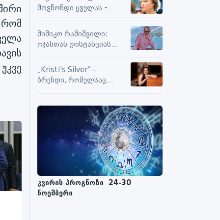
სიამოვნების მიღებას და
შირი
მოვწონდი ყველას -
მოქმედებს თუ არა მასზე
საზღვრებს შიგნით თუ
 რომ
ნეგატიური კომენტარები
გარეთ
მიშიკო რამიშვილი:
ველა
ოჯახთან დისტანციას
ავის
ვიცავ. უკვე წლებია, ასე
გრძელდება
უკვე
„Kristi's Silver“ –
ბრენდი, რომელსაც
ენდობიან
კვირის პროგნოზი 24-30
ნოემბერი