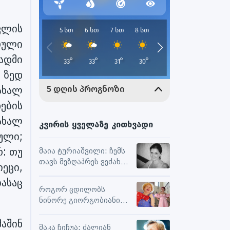
სვლის
თული
ადმი
 ზედ
ახალ
ების
ახალ
კვირის ყველაზე კითხვადი
რული;
: თუ
მაია ტურიაშვილი: ჩემს
თავს მეზღაპრეს ვეძახი,
იეცი,
ეს მეხმარება
ასაც
ურთიერთობებსა და
როგორ ცდილობს
შემოქმედებით
ნინორე გიორგობიანი
მუშაობაში
ცხოვრებისგან
აშინ
მაქსიმალური
მაკა ჩიჩუა: ძალიან