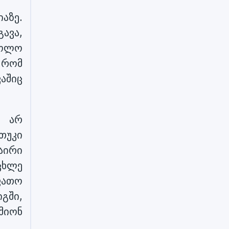
აზე.
გავა,
ხოლო
 რომ
აშიც
თ არ
 თუკი
აირი
ცხლე
ფათო
გში,
მიონ