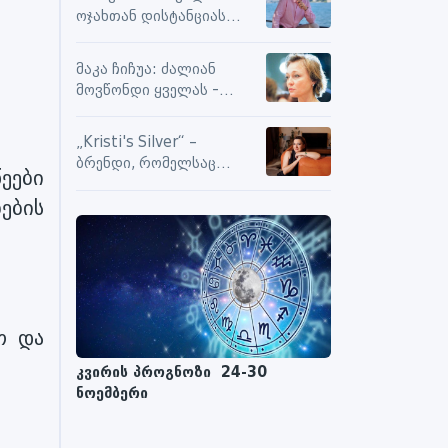
სიამოვნების მიღებას და
ოჯახთან დისტანციას
მოქმედებს თუ არა მასზე
ვიცავ. უკვე წლებია, ასე
ნეგატიური კომენტარები
გრძელდება
მაკა ჩიჩუა: ძალიან
მოვწონდი ყველას -
საზღვრებს შიგნით თუ
გარეთ
„Kristi's Silver“ –
ბრენდი, რომელსაც
წეები
ენდობიან
ბების
თ და
კვირის პროგნოზი 24-30
ნოემბერი