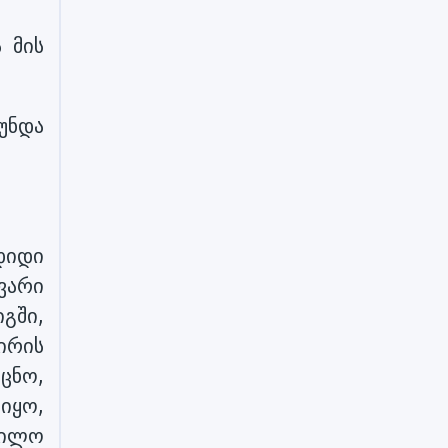
 მის
 უნდა
დიდი
ვარი
გში,
ირის
ცნო,
იყო,
დილო