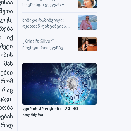
ისაა
სიამოვნების მიღებას და
მოვწონდი ყველას -
მოქმედებს თუ არა მასზე
მეთა
საზღვრებს შიგნით თუ
ნეგატიური კომენტარები
გარეთ
ლეს,
მიშიკო რამიშვილი:
ოჯახთან დისტანციას
რება
ვიცავ. უკვე წლებია, ასე
. იქ
გრძელდება
„Kristi's Silver“ –
მეტი
ბრენდი, რომელსაც
ების
ენდობიან
 მას
ნებში
 რომ
 რაც
ავი.
ნობა
კვირის პროგნოზი 24-30
ნოემბერი
ებას
ურად