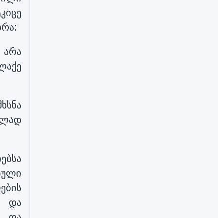
კიცე
ხრა:
, არა
ალაქე
ხსნა
ელად
ებსა
ბული
ების
ს და
ა და