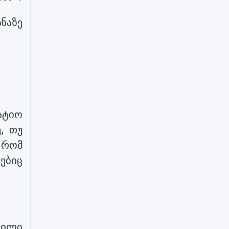
ნაზე
ატიო
, თუ
 რომ
ებიც
ბილი