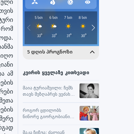
ბული
თვის
ტური
 რომ
ოდა.
ანმა
იიღო
იანი
კვირის ყველაზე კითხვადი
ა ამ
ების
მაია ტურიაშვილი: ჩემს
რები
თავს მეზღაპრეს ვეძახი,
მეთა
ეს მეხმარება
ურთიერთობებსა და
ების
როგორ ცდილობს
შემოქმედებით
ნინორე გიორგობიანი
მერე
მუშაობაში
ცხოვრებისგან
რგად
მაქსიმალური
მაკა ჩიჩუა: ძალიან