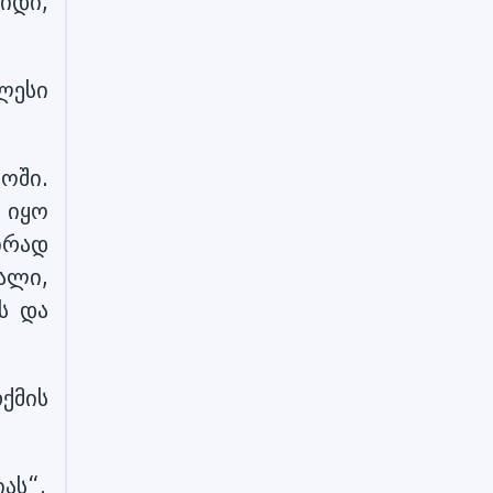
იდი,
ლესი
ოში.
 იყო
ირად
ალი,
ს და
თქმის
ას“.