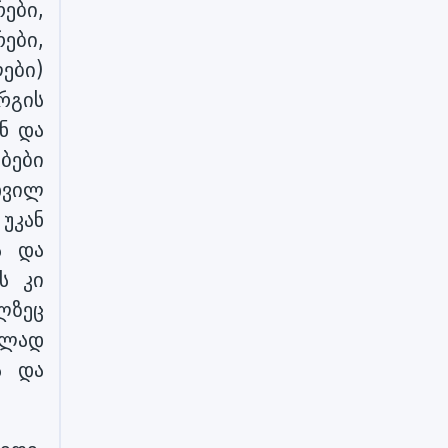
ები,
ები,
ები)
რგის
ნ და
ბები
დვილ
უკან
ა და
ს კი
ლზეც
ულად
ა და