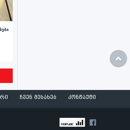
ბები
ᲐᲠᲘ
ᲩᲕᲔᲜ ᲨᲔᲡᲐᲮᲔᲑ
ᲙᲝᲜᲢᲐᲥᲢᲘ