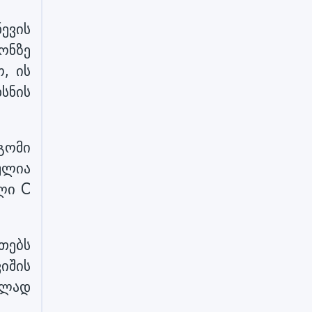
ევის
ონზე
, ის
სნის
გომი
ულია
ლი C
თებს
იშის
ბლად