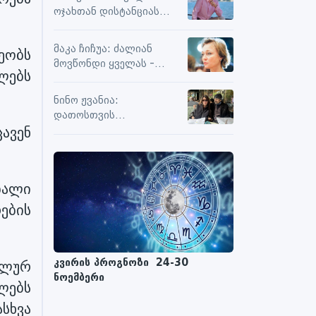
სიამოვნების მიღებას და
ოჯახთან დისტანციას
მოქმედებს თუ არა მასზე
ვიცავ. უკვე წლებია, ასე
ნეგატიური კომენტარები
გრძელდება
მაკა ჩიჩუა: ძალიან
ეობს
მოვწონდი ყველას -
ლებს
საზღვრებს შიგნით თუ
გარეთ
ნინო ჟვანია:
დათოსთვის
ავენ
ერთადერთი
მესაიდუმლე ვარ
ბალი
ების
კვირის პროგნოზი 24-30
ოლურ
ნოემბერი
ლებს
სხვა