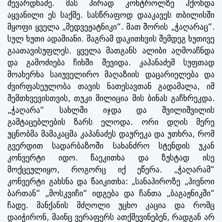
შევარდნაძე. მას პირად კონტროლზე ჰქონდა
აყვანილი ეს საქმე. სასწრაფოდ დააკავეს თბილისში
მყოფი ყველა „მედვეჟატნიკი“. მათ შორის „ჭაღარაც“.
სულ ხუთი ადამიანი. მაგრამ დაკითხვის შემდეგ ხუთივე
გაათავისუფლეს. ყველა მათგანს ალიბი აღმოაჩნდა
და გამოძიება ჩიხში შევიდა. კაპანაძემ სუფთად
მოახერხა საიუველირო მაღაზიის დაცარიელება და
ძვირფასეულობა თავის ნათესავთან გადამალა, იმ
შემთხვევისთვის, თუკი მილიცია მის ბინას გაჩხრეკდა.
„ჭაღარა“ სახლში იჯდა და შვილიშვილის
გამტაცებლების ზარს ელოდა. ორი დღის მერე
უცნობმა მამაკაცმა კაპანაძეს დაურეკა და უთხრა, რომ
გვერდით სადარბაზოში სახანძრო სტენდის უკან
კონვერტი იდო. წაეკითხა და ზუსტად ისე
მოქცეულიყო, როგორც იქ ეწერა. „ჭაღარამ“
კონვერტი გახსნა და წაიკითხა: „სანაპიროზე „პივნოი
ბართან“ „მოსკვიჩი“ იდგება და ჩანთა „ბაგაჟნიკში“
ჩადე. მანქანის მძღოლი უცხო კაცია და რომც
დაიჭირონ, მაინც ვერაფერს ათქმევინებენ, რადგან არ