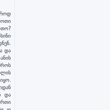
ეროდ
ბოთი
ოთო?
სინი
ნენ.
ა და
ანის
მროს
ხლის
იყო.
იდან
ნ და
ირთი
ე კი