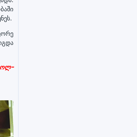
ბაში
ნეს.
ეორე
იგდა
ცოლ-