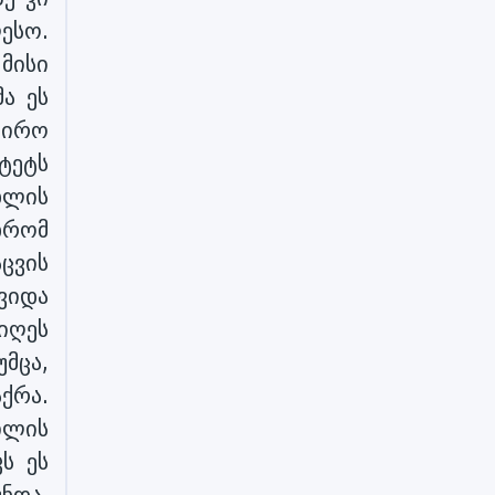
ესო.
მისი
ა ეს
შირო
ტეტს
ხლის
დრომ
ცვის
ვიდა
იღეს
უმცა,
ქრა.
ილის
ს ეს
ნდა.