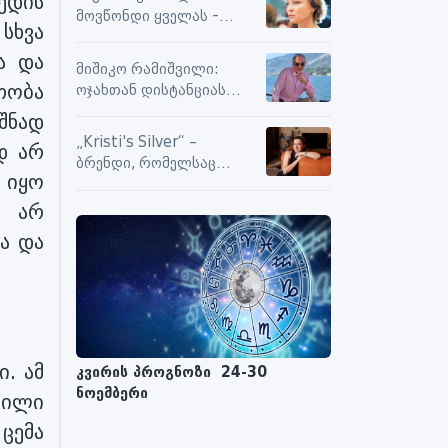
ედის
სიამოვნების მიღებას და
მოვწონდი ყველას -
მოქმედებს თუ არა მასზე
 სხვა
საზღვრებს შიგნით თუ
ნეგატიური კომენტარები
ა და
გარეთ
მიშიკო რამიშვილი:
თობა
ოჯახთან დისტანციას
ვიცავ. უკვე წლებია, ასე
შნად
გრძელდება
„Kristi's Silver“ –
დ არ
ბრენდი, რომელსაც
 იყო
ენდობიან
დ არ
რა და
. ამ
კვირის პროგნოზი 24-30
ნოემბერი
რილი
ცემა