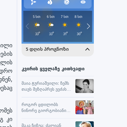
ნილი
ების
ულის
კვირის ყველაზე კითხვადი
ედრო
ნენ,
მაია ტურიაშვილი: ჩემს
ესაც
თავს მეზღაპრეს ვეძახი,
ეს მეხმარება
ურთიერთობებსა და
როგორ ცდილობს
შემოქმედებით
ომეს
ნინორე გიორგობიანი
მუშაობაში
ცხოვრებისგან
გ კი
მაქსიმალური
მაკა ჩიჩუა: ძალიან