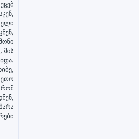
უცებ
კენ,
ხელი
ნენ,
მონი
 მის
იდა.
რიბე,
კეთო
 რომ
ნენ,
მარა
რები