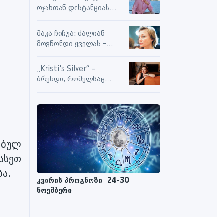
სიამოვნების მიღებას და
ოჯახთან დისტანციას
მოქმედებს თუ არა მასზე
ვიცავ. უკვე წლებია, ასე
ნეგატიური კომენტარები
გრძელდება
მაკა ჩიჩუა: ძალიან
მოვწონდი ყველას -
საზღვრებს შიგნით თუ
გარეთ
„Kristi's Silver“ –
ბრენდი, რომელსაც
ენდობიან
ებულ
ასეთ
ა.
კვირის პროგნოზი 24-30
ნოემბერი