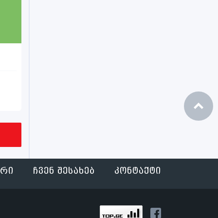
ᲐᲠᲘ
ᲩᲕᲔᲜ ᲨᲔᲡᲐᲮᲔᲑ
ᲙᲝᲜᲢᲐᲥᲢᲘ