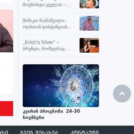
სიამოვნების მიღებას და
მოვწონდი ყველას -
მოქმედებს თუ არა მასზე
საზღვრებს შიგნით თუ
ნეგატიური კომენტარები
გარეთ
მიშიკო რამიშვილი:
ოჯახთან დისტანციას
ვიცავ. უკვე წლებია, ასე
გრძელდება
„Kristi's Silver“ –
ბრენდი, რომელსაც
ენდობიან
კვირის პროგნოზი 24-30
ნოემბერი
ᲐᲠᲘ
ᲩᲕᲔᲜ ᲨᲔᲡᲐᲮᲔᲑ
ᲙᲝᲜᲢᲐᲥᲢᲘ