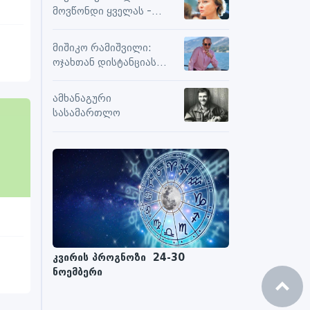
სიამოვნების მიღებას და
მოვწონდი ყველას -
მოქმედებს თუ არა მასზე
საზღვრებს შიგნით თუ
ნეგატიური კომენტარები
გარეთ
მიშიკო რამიშვილი:
ოჯახთან დისტანციას
ვიცავ. უკვე წლებია, ასე
გრძელდება
ამხანაგური
სასამართლო
კვირის პროგნოზი 24-30
ნოემბერი