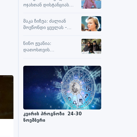
სიამოვნების მიღებას და
ოჯახთან დისტანციას
მოქმედებს თუ არა მასზე
ვიცავ. უკვე წლებია, ასე
ნეგატიური კომენტარები
გრძელდება
მაკა ჩიჩუა: ძალიან
მოვწონდი ყველას -
საზღვრებს შიგნით თუ
გარეთ
ნინო ჟვანია:
დათოსთვის
ერთადერთი
მესაიდუმლე ვარ
კვირის პროგნოზი 24-30
ნოემბერი