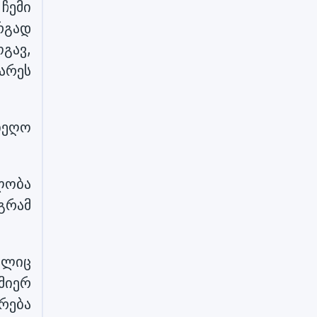
ჩემი
რგად
გავ,
არეს
მიეღო
ლობა
გრამ
ელიც
მიერ
რება