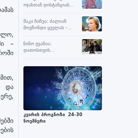
სიამოვნების მიღებას და
ოჯახთან დისტანციას
მოქმედებს თუ არა მასზე
აშას
ვიცავ. უკვე წლებია, ასე
ნეგატიური კომენტარები
გრძელდება
მაკა ჩიჩუა: ძალიან
მოვწონდი ყველას -
ილო,
საზღვრებს შიგნით თუ
გარეთ
ში –
ნინო ჟვანია:
დათოსთვის
როში
ერთადერთი
მესაიდუმლე ვარ
მით,
ი და
ერე,
კვირის პროგნოზი 24-30
ებში
ნოემბერი
ბის