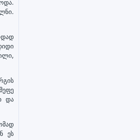
ოდა.
ლნი.
იდად
დიდი
ილი,
რგის
მეფე
ი და
ომად
ნ ეს