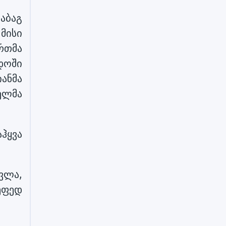
აბაგ
მისი
რთმა
დოში
ანმა
ელმა
ჰყვა
ვლა,
ეფედ