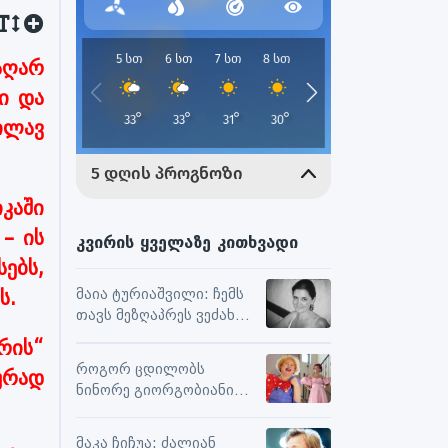
აღარ
ი და
ილავ
კაში
– ის
კვირის ყველაზე კითხვადი
ებს,
ს.
მაია ტურიაშვილი: ჩემს
თავს მეზღაპრეს ვეძახი,
ეს მეხმარება
რის“
ურთიერთობებსა და
როგორ ცდილობს
ურად
შემოქმედებით
ნინორე გიორგობიანი
მუშაობაში
ცხოვრებისგან
მაქსიმალური
მაკა ჩიჩუა: ძალიან