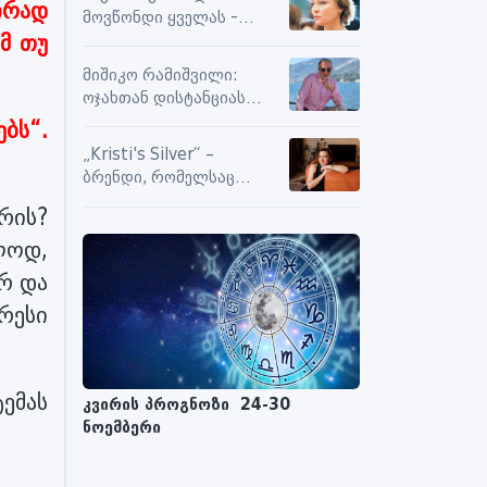
სიამოვნების მიღებას და
ირად
მოვწონდი ყველას -
მოქმედებს თუ არა მასზე
მ თუ
საზღვრებს შიგნით თუ
ნეგატიური კომენტარები
გარეთ
მიშიკო რამიშვილი:
ოჯახთან დისტანციას
ვიცავ. უკვე წლებია, ასე
ებს“.
გრძელდება
„Kristi's Silver“ –
ბრენდი, რომელსაც
ენდობიან
არის?
ლოდ,
რ და
რესი
ტემას
კვირის პროგნოზი 24-30
ნოემბერი