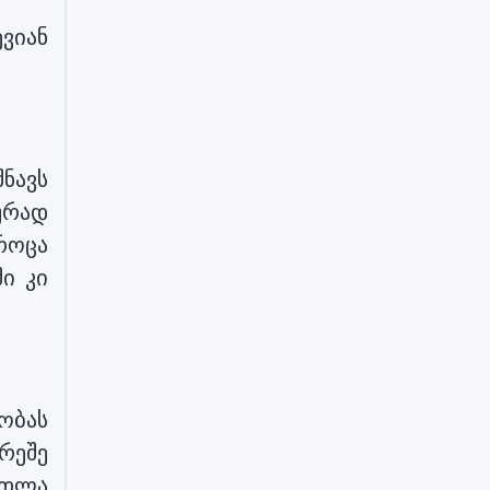
ევიან
შნავს
ურად
როცა
ი კი
ობას
რეშე
რთლა