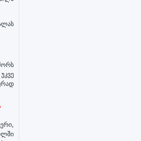
ალას
შორს
უკვე
ურად
?
ერი,
ხლში