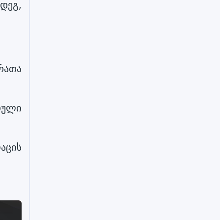
დეგ,
რათა
რული
აცის